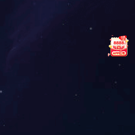
手机：13465009508
停
QQ：1361623431
地址：山东省菏泽市牡丹区菏鄄东
路盛华牡丹园北800米路西
联系富联娱乐
8