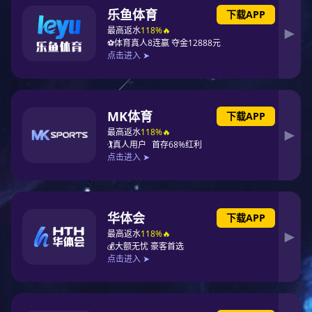
PRODUCTS
PC砖
十条纹步道石
波浪砖
工字砖
路沿石
盲道砖