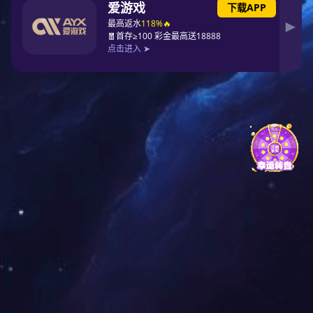
护坡砖
荷兰砖
透水砖
植草砖
咨询电话
13869708698
富联娱乐_富联平台-官方平台注册
联系人：杜经理