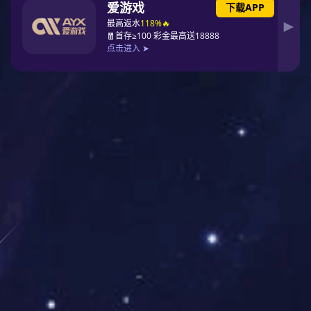
护坡砖
一、核心
荷兰砖
抗压稳固
产品采用
透水砖
人、车辆反复
生态友好
植草砖
砖体预留
既保护了植被
灵活适配
咨询电话
产品提供
13869708698
标准化铺装，
富联娱乐_富联平台-官方平台注册
二、结构
联系人：杜经理
分层排水